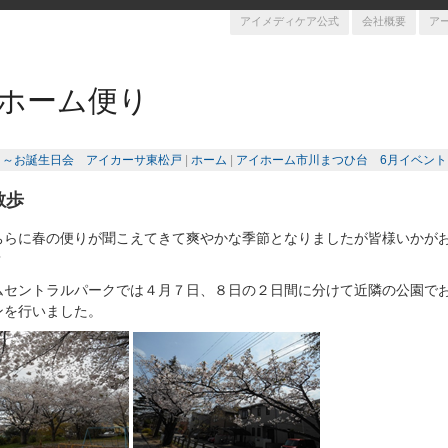
アイメディケア公式
会社概要
ア
ホーム便り
祭り～お誕生日会 アイカーサ東松戸
|
ホーム
|
アイホーム市川まつひ台 6月イベント 
散歩
ちらに春の便りが聞こえてきて爽やかな季節となりましたが皆様いかが
？
ムセントラルパークでは４月７日、８日の２日間に分けて近隣の公園で
ンを行いました。