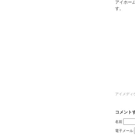
アイホー
す。
アイメディ
コメント
名前
電子メール