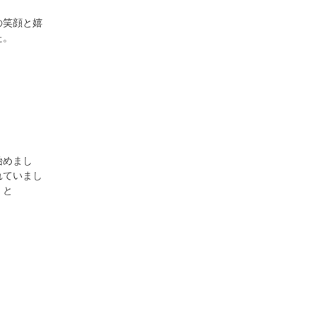
の笑顔と嬉
た。
始めまし
れていまし
」と