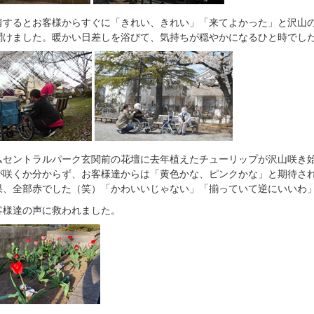
着するとお客様からすぐに「きれい、きれい」「来てよかった」と沢山
聞けました。暖かい日差しを浴びて、気持ちが穏やかになるひと時でし
ムセントラルパーク玄関前の花壇に去年植えたチューリップが沢山咲き
が咲くか分からず、お客様達からは「黄色かな、ピンクかな」と期待さ
果、全部赤でした（笑）「かわいいじゃない」「揃っていて逆にいいわ
客様達の声に救われました。