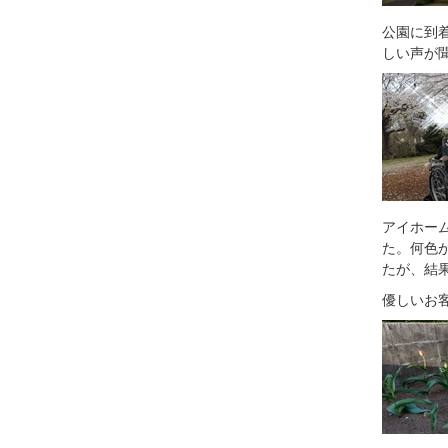
公園に到
しい声が
アイホー
た。何色
たが、結
優しいお