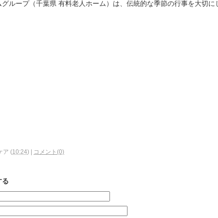
ムグループ（千葉県 有料老人ホーム）は、伝統的な季節の行事を大切に
ケア
(
10:24
)
|
コメント(0)
する