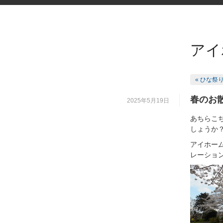
アイ
« ひな
春のお
2025年5月19日
あちらこ
しょうか
アイホー
レーショ