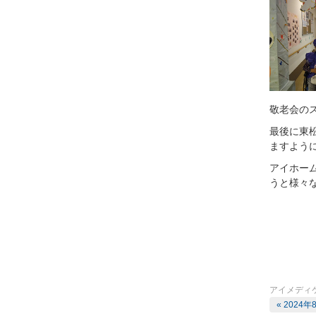
敬老会の
最後に東
ますよう
アイホー
うと
様々
アイメディ
« 2024年