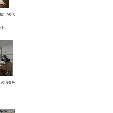
歳）が
6
名
ント。
」の演奏を
。