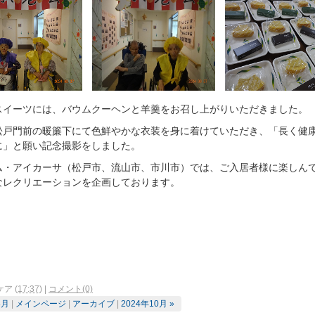
スイーツには、バウムクーヘンと羊羹をお召し上がりいただきました。
松戸門前の暖簾下にて
色鮮やかな衣装を身に着けていただき
、「長く健
に」と願い記念撮影をしました。
ム・アイカーサ（松戸市、流山市、市川市）では、ご入居者様に楽しん
なレクリエーションを企画しております。
ケア
(
17:37
)
|
コメント(0)
8月
|
メインページ
|
アーカイブ
|
2024年10月 »