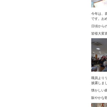
今年は、
です。お
日頃から
皆様大変
職員より
披露しま
懐かしい
賑やかな