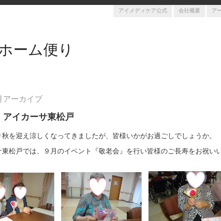
アイメディケア公式
会社概要
ア
ホーム便り
9月アーカイブ
 アイカーサ東松戸
り秋を迎え涼しくなってきましたが、皆様いかがお過ごしでしょうか。
サ東松戸では、
９月のイベント『敬老会』を行い皆様のご長寿をお祝い