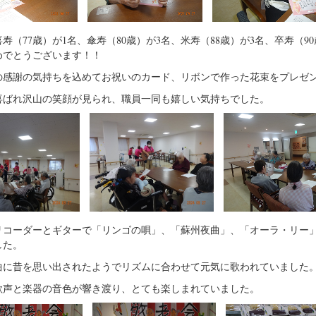
喜寿（
77
歳）が
1
名、傘寿（
80
歳）が
3
名、米寿（
88
歳）が
3
名、卒寿（
90
めでとうございます！！
の感謝の気持ちを込めてお祝いのカード、リボンで作った花束をプレゼ
喜ばれ沢山の笑顔が見られ、職員一同も嬉しい気持ちでした。
リコーダーとギターで「リンゴの唄」、「蘇州夜曲」、「オーラ・リー
した。
曲に昔を思い出されたようでリズムに合わせて元気に歌われていました
歌声と楽器の音色が響き渡り、とても楽しまれていました。