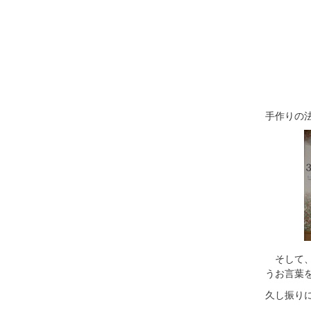
手作りの
そして、
うお言葉
久し振り