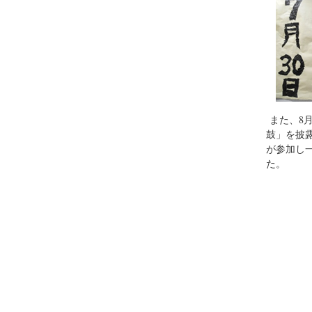
また、8
鼓」を披
が参加し
た。