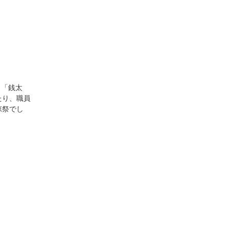
と「銭太
たり、職員
涼祭でし