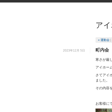
アイ
« 運動会
|
町内会
2023年12月 5日
寒さが厳
アイホー
さてアイホ
ました。
その内容
お客様に