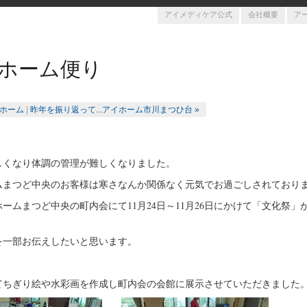
アイメディケア公式
会社概要
ア
ホーム便り
ホーム
|
昨年を振り返って...アイホーム市川まつひ台 »
しくなり体調の管理が難しくなりました。
ムまつど中央のお客様は寒さなんか関係なく元気でお過ごしされており
ームまつど中央の町内会にて11月24日～11月26日にかけて「文化祭」
を一部お伝えしたいと思います。
てちぎり絵や水彩画を作成し町内会の会館に展示させていただきました